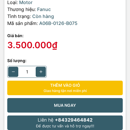
Loại:
Motor
Thương hiệu:
Fanuc
Tình trạng:
Còn hàng
Mã sản phẩm:
A06B-0126-B075
Giá bán:
3.500.000₫
Số lượng:
THÊM VÀO GIỎ
Giao hàng tận nơi miễn phí
MUA NGAY
Liên hệ
+84329464842
Để được tư vấn và hỗ trợ ngay!!!