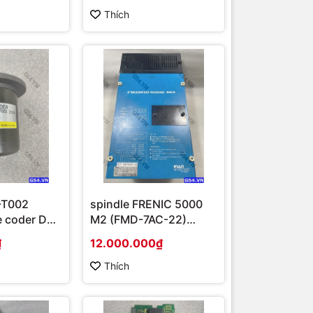
Thích
-T002
spindle FRENIC 5000
e coder DC
M2 (FMD-7AC-22)
 FANUC
7.5KW
₫
12.000.000₫
Thích