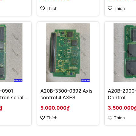
Thích
Thích
-0901
A20B-3300-0392 Axis
A20B-2900-
tron serial
control 4 AXES
Control
₫
5.000.000₫
3.500.000
Thích
Thích