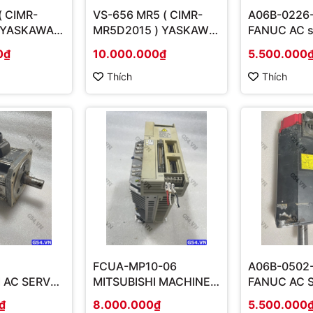
( CIMR-
VS-656 MR5 ( CIMR-
A06B-0226
 YASKAWA
MR5D2015 ) YASKAWA
FANUC AC s
200V CLASS
CONVERTER 200V
aC8/2000i
0₫
10.000.000₫
5.500.000
W
CLASS 3PH 15KW
Thích
Thích
FCUA-MP10-06
A06B-0502
I AC SERVO
MITSUBISHI MACHINE
FANUC AC 
W
CONTROLLER
MOTOR MOD
₫
8.000.000₫
5.500.000