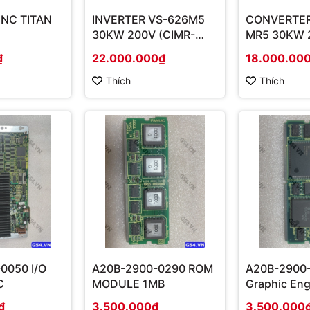
DNC TITAN
INVERTER VS-626M5
CONVERTER
30KW 200V (CIMR-
MR5 30KW 
M5N2030)
(CIMR-MR5
₫
22.000.000₫
18.000.00
Thích
Thích
0050 I/O
A20B-2900-0290 ROM
A20B-2900
C
MODULE 1MB
Graphic Eng
₫
3.500.000₫
3.500.000