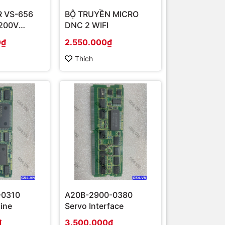
 VS-656
BỘ TRUYỀN MICRO
200V
DNC 2 WIFI
N2030)
0₫
2.550.000₫
Thích
-0310
A20B-2900-0380
ine
Servo Interface
₫
3.500.000₫