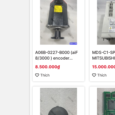
A06B-0227-B000 (aiF
MDS-C1-SP
8/3000 ) encoder
MITSUBISH
aiA1000
DRIVER UN
8.500.000₫
15.000.00
Thích
Thích