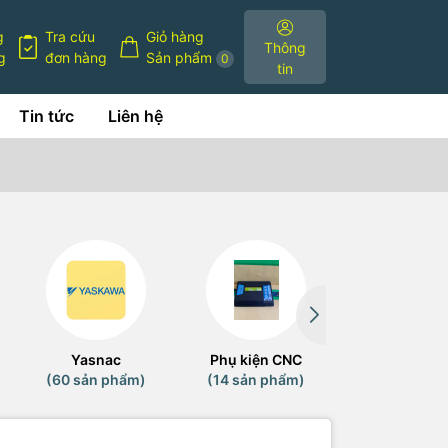
g
Tra cứu
Giỏ hàng
Thông
g
đơn hàng
Sản phẩm
0
tin
Tin tức
Liên hệ
Yasnac
Phụ kiện CNC
Tin tức
(60 sản phẩm)
(14 sản phẩm)
(0 sản phẩ