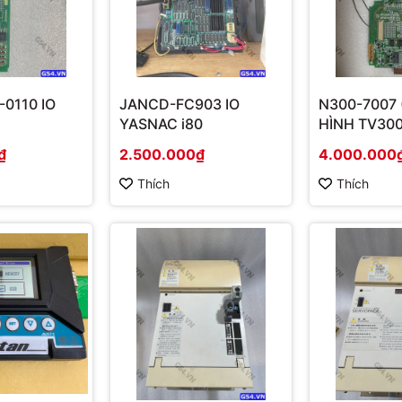
0110 IO
JANCD-FC903 IO
N300-7007
YASNAC i80
HÌNH TV300
₫
2.500.000₫
4.000.000
Thích
Thích