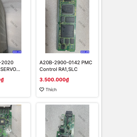
-2020
A20B-2900-0142 PMC
 SERVO
Control RA1,SLC
T 2.0KW
0₫
3.500.000₫
Thích