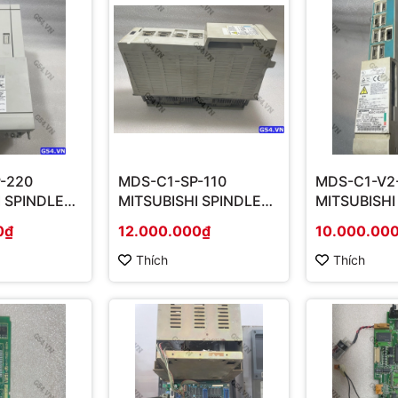
-220
MDS-C1-SP-110
MDS-C1-V2
I SPINDLE
MITSUBISHI SPINDLE
MITSUBISHI
IT 22KW
DRIVER UNIT
DRIVER UNI
0₫
12.000.000₫
10.000.00
Thích
Thích