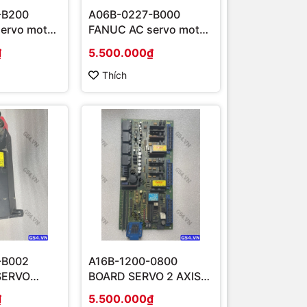
-B200
A06B-0227-B000
ervo motor
FANUC AC servo motor
a8/3000i
₫
5.500.000₫
Thích
-B002
A16B-1200-0800
SERVO
BOARD SERVO 2 AXIS
EL 20S
FANUC
₫
5.500.000₫