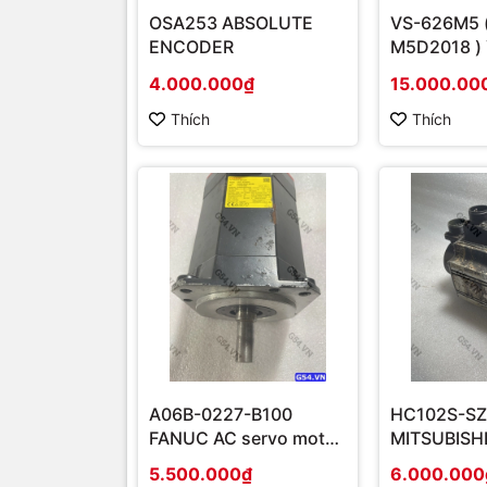
OSA253 ABSOLUTE
VS-626M5 
ENCODER
M5D2018 )
INVERTER 
4.000.000₫
15.000.00
3PH 18.5K
Thích
Thích
A06B-0227-B100
HC102S-SZ
FANUC AC servo motor
MITSUBISH
aiF8/3000
MOTOR 1K
5.500.000₫
6.000.000