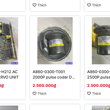
Thích
Thích
-H212 AC
A860-0300-T001
A860-0300
ERVO UNIT
2000P pulse coder DC
2500P puls
MOTOR DC FANUC
MOTOR DC
0₫
2.500.000₫
2.500.000
Thích
Thích