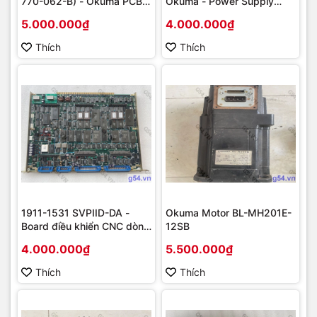
770-062-B) - Okuma PCB
Okuma - Power Supply
board điều khiển CNC
CNC OPUS 5000 RHP
5.000.000₫
4.000.000₫
Thích
Thích
1911-1531 SVPIID-DA -
Okuma Motor BL-MH201E-
Board điều khiển CNC dòng
12SB
Opus 5000 II
4.000.000₫
5.500.000₫
Thích
Thích