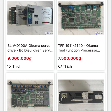
BLIV-D100A Okuma servo
TFP 1911-2140 - Okuma
drive - Bộ Điều Khiển Servo
Tool Function Processor
100A
Board | OSP7000 System
9.000.000₫
7.500.000₫
Thích
Thích