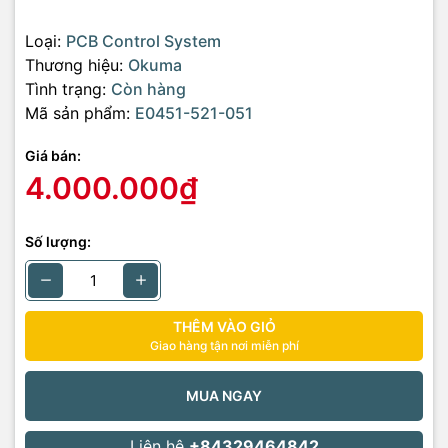
Loại:
PCB Control System
Thương hiệu:
Okuma
Tình trạng:
Còn hàng
Mã sản phẩm:
E0451-521-051
Giá bán:
4.000.000₫
Số lượng:
THÊM VÀO GIỎ
Giao hàng tận nơi miễn phí
MUA NGAY
Liên hệ
+84329464842