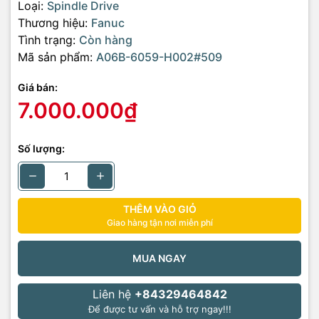
Loại:
Spindle Drive
Thương hiệu:
Fanuc
Tình trạng:
Còn hàng
Mã sản phẩm:
A06B-6059-H002#509
Giá bán:
7.000.000₫
Số lượng:
THÊM VÀO GIỎ
Giao hàng tận nơi miễn phí
MUA NGAY
Liên hệ
+84329464842
Để được tư vấn và hỗ trợ ngay!!!