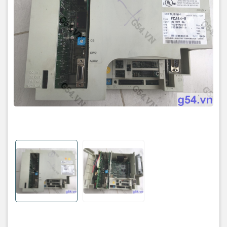
- Dễ dàng tích hợp: Tương thích với nhiều dòng máy CNC khác
nhau.
- Tình trạng: Đã ngưng sản xuất
Dòng sản phẩm tương thích:
FCA64-B
của Mitsubishi là một bộ điều khiển CNC thuộc dòng
MELDAS 60 Series, cụ thể là
MELDAS 64
. Thiết bị này được thiết
kế để tích hợp vào nhiều loại máy CNC khác nhau, bao gồm:
Máy phay CNC (Machining Centers): FCA64-B cung cấp khả năng
điều khiển chính xác cho các máy phay, đảm bảo quá trình gia
công diễn ra hiệu quả.
Máy tiện CNC (Lathes): Với khả năng xử lý nhanh và chính xác, bộ
điều khiển này phù hợp cho các máy tiện CNC, giúp tối ưu hóa quá
trình sản xuất.
Máy cắt CNC (Cutting Machines): FCA64-B cũng được sử dụng
trong các máy cắt CNC, đảm bảo độ chính xác cao trong quá trình
cắt.