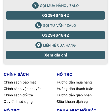
GỌI MUA HÀNG / ZALO
0329464842
GỌI TƯ VẤN / ZALO
0329464842
LIÊN HỆ CỬA HÀNG
Xem địa chỉ
CHÍNH SÁCH
HỖ TRỢ
Chính sách bảo mật
Hướng dẫn mua hàng
Chính sách vận chuyển
Hướng dẫn thanh toán
Chính sách đổi trả
Hướng dẫn giao nhận
Quy định sử dụng
Điều khoản dịch vụ
HỖ TRỢ
DANH MỤC NỔI BẬT