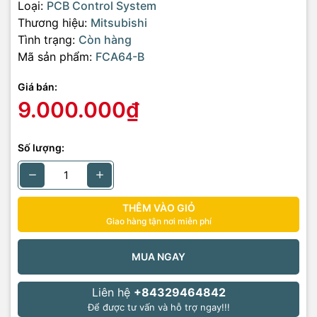
Loại:
PCB Control System
Thương hiệu:
Mitsubishi
Tình trạng:
Còn hàng
Mã sản phẩm:
FCA64-B
Giá bán:
9.000.000₫
Số lượng:
THÊM VÀO GIỎ
Giao hàng tận nơi miễn phí
MUA NGAY
Liên hệ
+84329464842
Để được tư vấn và hỗ trợ ngay!!!