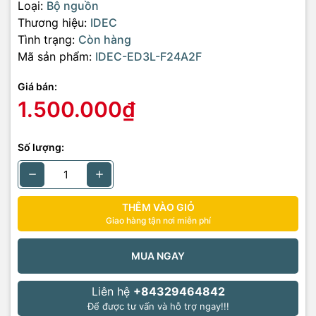
Loại:
Bộ nguồn
Thương hiệu:
IDEC
Tình trạng:
Còn hàng
Mã sản phẩm:
IDEC-ED3L-F24A2F
Giá bán:
1.500.000₫
Số lượng:
THÊM VÀO GIỎ
Giao hàng tận nơi miễn phí
MUA NGAY
Liên hệ
+84329464842
Để được tư vấn và hỗ trợ ngay!!!