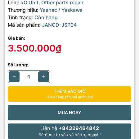
Loại:
I/O Unit, Other parts repair
Thương hiệu:
Yasnac / Yaskawa
Tình trạng:
Còn hàng
Mã sản phẩm:
JANCD-JSP04
Giá bán:
3.500.000₫
Số lượng:
THÊM VÀO GIỎ
Giao hàng tận nơi miễn phí
MUA NGAY
Liên hệ
+84329464842
Để được tư vấn và hỗ trợ ngay!!!