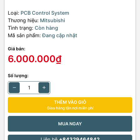
Loại:
PCB Control System
Thương hiệu:
Mitsubishi
Tình trạng:
Còn hàng
Mã sản phẩm:
Đang cập nhật
Giá bán:
6.000.000₫
Số lượng:
THÊM VÀO GIỎ
Giao hàng tận nơi miễn phí
MUA NGAY
Liên hệ
+84329464842