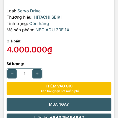
Loại:
Servo Drive
Thương hiệu:
HITACHI SEIKI
Tình trạng:
Còn hàng
Mã sản phẩm:
NEC ADU 20F 1X
Giá bán:
4.000.000₫
Số lượng:
THÊM VÀO GIỎ
Giao hàng tận nơi miễn phí
MUA NGAY
Liên hệ
+84329464842